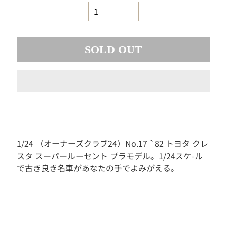
素
材
お
も
SOLD OUT
ち
ゃ
ボ
ー
ド
ゲ
ー
ム
1/24 （オーナーズクラブ24）No.17 `82 トヨタ クレ
フ
スタ スーパールーセント プラモデル。1/24スケ-ル
ィ
ギ
で古き良き名車があなたの手でよみがえる。
ュ
ア
ド
ー
ル