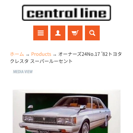
コ
サ
ン
イ
テ
ド
ン
メ
ツ
ニ
に
ュ
ラ
ホーム
→
Products
→
オーナーズ24No.17 '82トヨタ
ジ
直
ー
クレスタ スーパールーセント
コ
接
に
ン
商
移
直
ガ
品
ン
動
接
プ
の
移
ラ
情
動
プ
報
ラ
モ
に
デ
直
ル