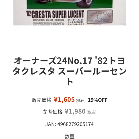
接
ミ
移
ニ
カ
動
ー
ミ
ニ
四
駆
オーナーズ24No.17 '82トヨ
鉄
タクレスタ スーパールーセン
道
模
ト
型
工
作
¥1,605
販売価格
19%OFF
(税込)
塗
¥1,980
参考価格
(税込)
料
・
JAN: 4968279205174
工
具
数量
・