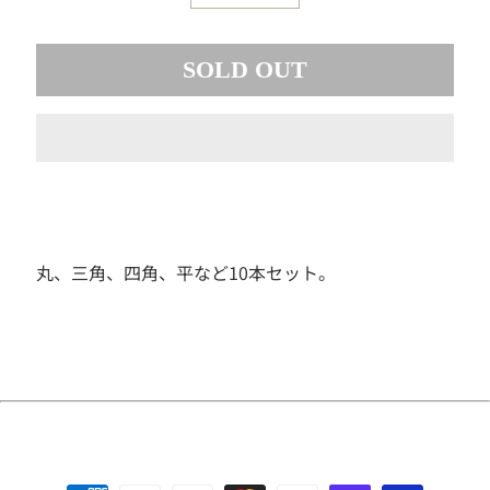
素
材
SOLD OUT
お
も
ち
ゃ
ボ
ー
ド
ゲ
ー
丸、三角、四角、平など10本セット。
ム
フ
ィ
ギ
ュ
ア
ド
ー
ル