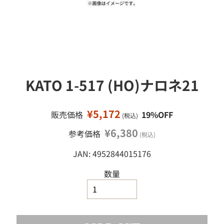
移
ミ
ニ
動
カ
ー
ミ
ニ
四
KATO 1-517 (HO)ナロネ21
駆
鉄
道
¥5,172
販売価格
19%OFF
(税込)
模
型
¥6,380
参考価格
(税込)
工
JAN: 4952844015176
作
塗
数量
料
・
工
具
・