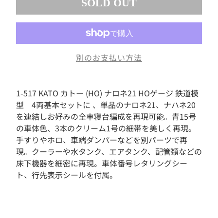
SOLD OUT
素
材
お
も
ち
別のお支払い方法
ゃ
ボ
ー
1-517 KATO カトー (HO) ナロネ21 HOゲージ 鉄道模
ド
型 4両基本セットに 、単品のナロネ21、ナハネ20
ゲ
ー
を連結しお好みの全車寝台編成を再現可能。青15号
ム
の車体色、3本のクリーム1号の細帯を美しく再現。
手すりやホロ、車端ダンパーなどを別パーツで再
フ
ィ
現。クーラーや水タンク、エアタンク、配管類などの
ギ
床下機器を細密に再現。車体番号レタリングシー
ュ
ト、行先表示シールを付属。
ア
ド
ー
ル