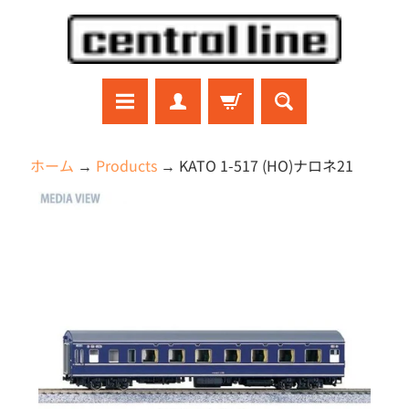
コ
サ
ン
イ
テ
ド
ン
メ
ツ
ニ
に
ュ
ラ
ホーム
→
Products
→
KATO 1-517 (HO)ナロネ21
ジ
直
ー
コ
商
接
に
ン
品
移
直
ガ
ン
の
動
接
プ
情
移
ラ
報
動
プ
に
ラ
モ
直
デ
接
ル