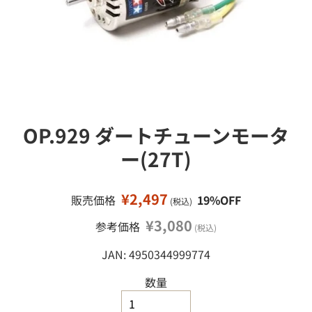
接
ミ
移
ニ
カ
動
ー
ミ
ニ
四
駆
OP.929 ダートチューンモータ
鉄
道
ー(27T)
模
型
¥2,497
販売価格
19%OFF
(税込)
工
作
¥3,080
参考価格
(税込)
塗
JAN: 4950344999774
料
・
工
数量
具
・