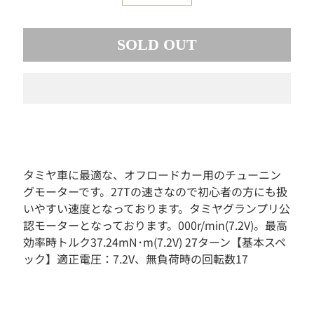
素
材
SOLD OUT
お
も
ち
ゃ
ボ
ー
ド
ゲ
ー
タミヤ車に最適な、オフロードカー用のチューニン
ム
グモーターです。27Tの速さなので初心者の方にも扱
フ
いやすい速度となっております。タミヤグランプリ公
ィ
認モーターとなっております。000r/min(7.2V)。最高
ギ
効率時トルク37.24mN･m(7.2V) 27ターン【基本スペ
ュ
ア
ック】適正電圧：7.2V、無負荷時の回転数17
ド
ー
ル