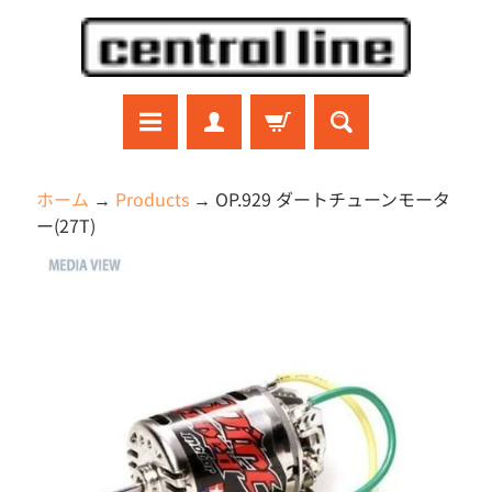
コ
サ
ン
イ
テ
ド
ン
メ
ツ
ニ
に
ュ
ラ
ホーム
→
Products
→
OP.929 ダートチューンモータ
ジ
直
ー
ー(27T)
コ
接
に
ン
商
移
直
ガ
品
ン
動
接
プ
の
移
ラ
情
動
プ
報
ラ
モ
に
デ
直
ル