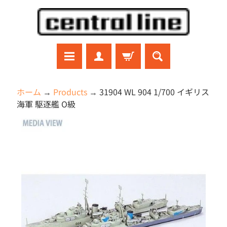
コ
サ
ン
イ
テ
ド
ン
メ
ツ
ニ
に
ュ
ラ
ホーム
→
Products
→
31904 WL 904 1/700 イギリス
ジ
直
ー
海軍 駆逐艦 O級
コ
接
に
ン
商
移
直
ガ
品
ン
動
接
プ
の
移
ラ
情
動
プ
報
ラ
モ
に
デ
直
ル