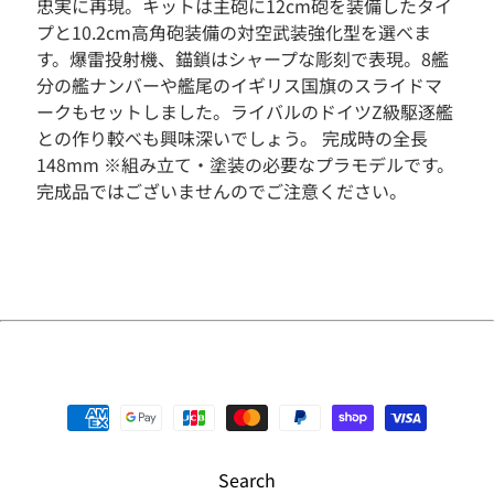
忠実に再現。キットは主砲に12cm砲を装備したタイ
そ
プと10.2cm高角砲装備の対空武装強化型を選べま
の
す。爆雷投射機、錨鎖はシャープな彫刻で表現。8艦
他
分の艦ナンバーや艦尾のイギリス国旗のスライドマ
人
ークもセットしました。ライバルのドイツZ級駆逐艦
気
との作り較べも興味深いでしょう。 完成時の全長
商
148mm ※組み立て・塗装の必要なプラモデルです。
品
完成品ではございませんのでご注意ください。
新
入
荷
商
品
S
A
L
E
予
約
商
Search