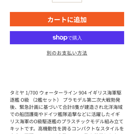
素
材
カートに追加
お
も
ち
ゃ
ボ
別のお支払い方法
ー
ド
ゲ
ー
ム
フ
ィ
タミヤ 1/700 ウォーターライン 904 イギリス海軍駆
ギ
逐艦 O級 （2艦セット） プラモデル第二次大戦勃発
ュ
後、緊急計画に基づいて合計8隻が建造され北洋海域
ア
での船団護衛やドイツ艦隊追撃などに活躍したイギ
ド
リス海軍のO級駆逐艦のプラスチックモデル組み立て
ー
キットです。高機動性を誇るコンパクトなスタイルを
ル