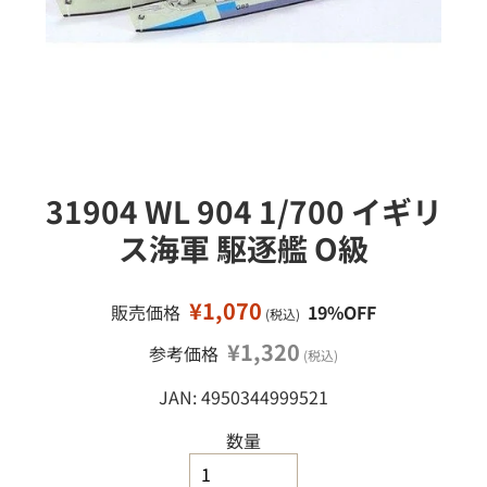
接
ミ
移
ニ
カ
動
ー
ミ
ニ
四
駆
31904 WL 904 1/700 イギリ
鉄
道
ス海軍 駆逐艦 O級
模
型
¥1,070
販売価格
19%OFF
(税込)
工
作
¥1,320
参考価格
(税込)
塗
JAN: 4950344999521
料
・
工
数量
具
・