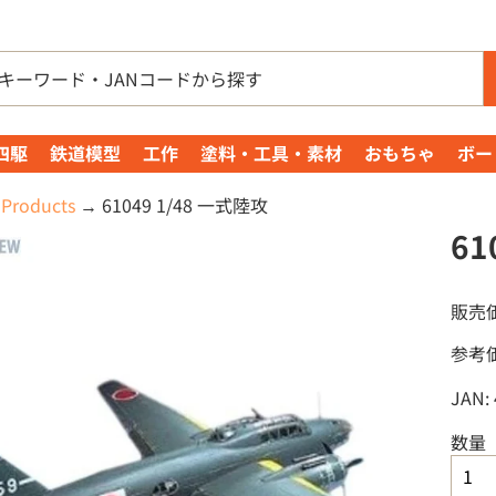
四駆
鉄道模型
工作
塗料・工具・素材
おもちゃ
ボー
Products
→
61049 1/48 一式陸攻
61
販売
参考
JAN:
数量