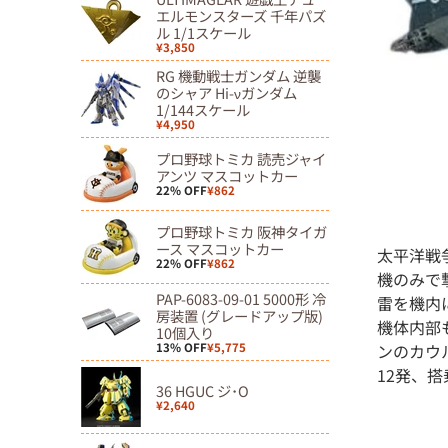
移
エルモンスターズ 千年パズ
ル 1/1スケール
動
¥3,850
RG 機動戦士ガンダム 逆襲
のシャア Hi-νガンダム
1/144スケール
¥4,950
プロ野球トミカ 読売ジャイ
アンツ マスコットカー
22% OFF
¥862
プロ野球トミカ 阪神タイガ
ース マスコットカー
太平洋戦
22% OFF
¥862
機のみで
PAP-6083-09-01 5000形 冷
雷を機内
房装置 (グレードアップ版)
機体内部
10個入り
13% OFF
¥5,775
ンのカウ
12発、
36 HGUC ジ･O
¥2,640