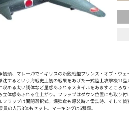
争初頭、マレー沖でイギリスの新鋭戦艦プリンス・オブ・ウェ
撃沈するという海戦史上初の戦果をあげた一式陸上攻撃機11型
に収める太い胴体など量感あふれるスタイルをあますところな
も立体感あふれる仕上がり。フラップはダウン位置にも取り付
ルフラップは開閉選択式。爆弾倉も爆装時と雷装時、そして偵察飛
搭乗員の人形3体もセット。マーキングは6種類。