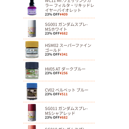
WC11 Mr.ウェザリングカ
ラー フィルタ・リキッドレ
イヤーバイオレット
23% OFF
¥409
SG001 ガンダムスプレ-
MSホワイト
23% OFF
¥682
HSM02 スーパーファイン
ゴールド
23% OFF
¥341
HV05 AT ダークブルー
23% OFF
¥256
CV02 ベルベット ブルー
23% OFF
¥511
SG011 ガンダムスプレ-
MSシャアレッド
23% OFF
¥682