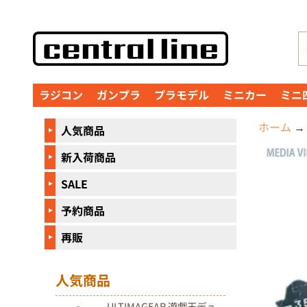
コ
サ
ン
イ
テ
ド
ン
メ
ラジコン
ガンプラ
プラモデル
ミニカー
ミニ
ツ
ニ
に
ュ
ホーム
→
人気商品
直
ー
接
に
新入荷商品
商
移
直
品
SALE
動
接
の
予約商品
移
情
動
報
再販
に
直
人気商品
接
ULTIMAGEAR 遊戯王デュ