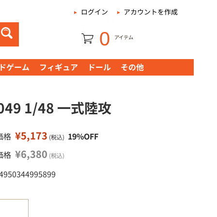
|
ログイン
アカウントを作成
0
アイテム
ドゲーム
フィギュア
ドール
その他
049 1/48 一式陸攻
¥5,173
価格
19%OFF
(税込)
¥6,380
価格
(税込)
 4950344995899