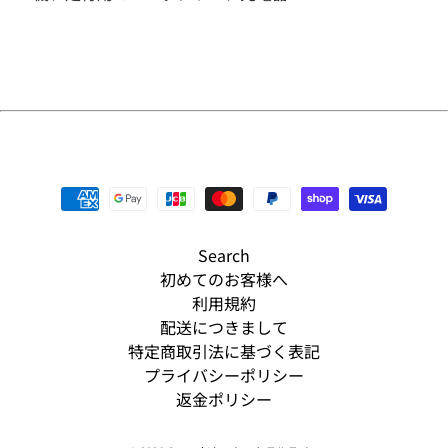
そ
の
他
人
気
商
品
新
入
荷
商
Search
品
初めてのお客様へ
S
利用規約
A
配送につきまして
L
特定商取引法に基づく表記
E
プライバシーポリシー
予
返金ポリシー
約
商