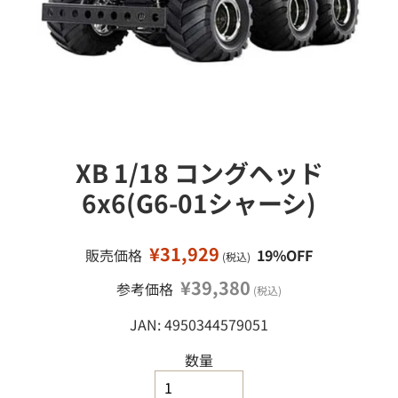
接
ミ
移
ニ
カ
動
ー
ミ
ニ
四
駆
XB 1/18 コングヘッド
鉄
道
6x6(G6-01シャーシ)
模
型
¥31,929
販売価格
19%OFF
(税込)
工
作
¥39,380
参考価格
(税込)
塗
JAN: 4950344579051
料
・
工
数量
具
・