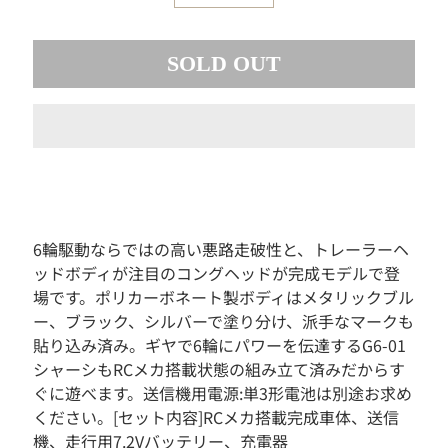
素
材
SOLD OUT
お
も
ち
ゃ
ボ
ー
ド
ゲ
ー
6輪駆動ならではの高い悪路走破性と、トレーラーヘ
ム
ッドボディが注目のコングヘッドが完成モデルで登
フ
場です。ポリカーボネート製ボディはメタリックブル
ィ
ー、ブラック、シルバーで塗り分け、派手なマークも
ギ
貼り込み済み。ギヤで6輪にパワーを伝達するG6-01
ュ
ア
シャーシもRCメカ搭載状態の組み立て済みだからす
ぐに遊べます。送信機用電源:単3形電池は別途お求め
ド
ください。[セット内容]RCメカ搭載完成車体、送信
ー
ル
機、走行用7.2Vバッテリー、充電器