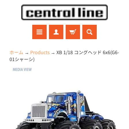
コ
サ
ン
イ
テ
ド
ン
メ
ツ
ニ
に
ュ
ラ
ホーム
→
Products
→
XB 1/18 コングヘッド 6x6(G6-
ジ
直
ー
01シャーシ)
コ
接
に
ン
商
移
直
ガ
品
ン
動
接
プ
の
移
ラ
情
動
プ
報
ラ
モ
に
デ
直
ル