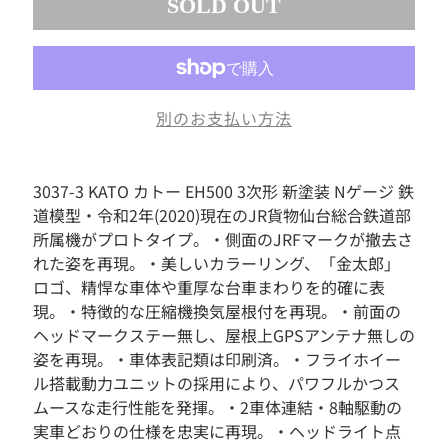
SOLD OUT
素
材
お
も
ち
別のお支払い方法
ゃ
ボ
ー
3037-3 KATO カトー EH500 3次形 新塗装 Nゲージ 鉄
ド
道模型・令和2年(2020)現在のJR貨物仙台総合鉄道部
ゲ
ー
所属機がプロトタイプ。・側面のJRFマークが撤去さ
ム
れた姿を再現。・美しいカラーリング、「金太郎」
ロゴ、精悍な車体や重厚な台車まわりを的確に表
フ
ィ
現。・特徴的な圧縮機換気屋根付を再現。・前面の
ギ
ヘッドマークステー無し、屋根上GPSアンテナ無しの
ュ
姿を再現。・車体表記類は印刷済。・フライホイー
ア
ル搭載動力ユニットの採用により、パワフルかつス
ド
ムースな走行性能を発揮。・2車体連結・8軸駆動の
ー
実車どおりの仕様を忠実に再現。・ヘッドライト点
ル