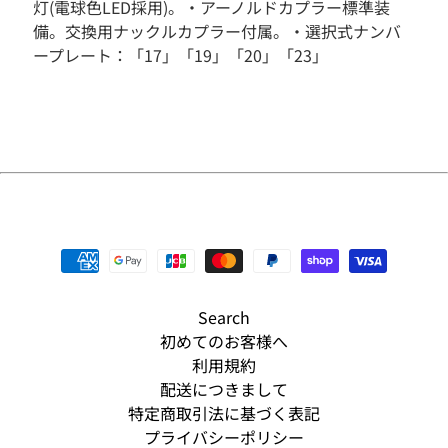
灯(電球色LED採用)。・アーノルドカプラー標準装
そ
備。交換用ナックルカプラー付属。・選択式ナンバ
の
ープレート：「17」「19」「20」「23」
他
人
気
商
品
新
入
荷
商
品
S
Search
A
L
初めてのお客様へ
E
利用規約
配送につきまして
予
約
特定商取引法に基づく表記
商
プライバシーポリシー