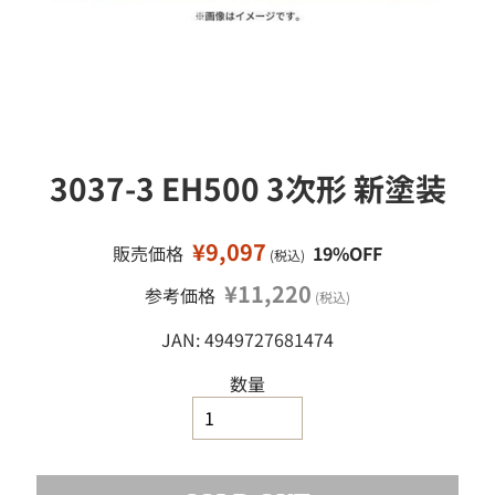
移
ミ
ニ
動
カ
ー
ミ
ニ
四
3037-3 EH500 3次形 新塗装
駆
鉄
道
¥9,097
販売価格
19%OFF
(税込)
模
型
¥11,220
参考価格
(税込)
工
JAN: 4949727681474
作
塗
数量
料
・
工
具
・