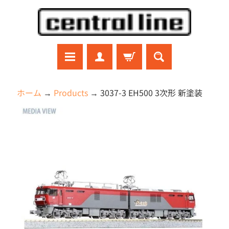
コ
サ
ン
イ
テ
ド
ン
メ
ツ
ニ
に
ュ
ラ
ホーム
→
Products
→
3037-3 EH500 3次形 新塗装
ジ
直
ー
コ
商
接
に
ン
品
移
直
ガ
ン
の
動
接
プ
情
移
ラ
報
動
プ
に
ラ
モ
直
デ
接
ル