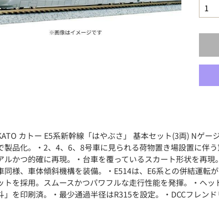
63 KATO カトー E5系新幹線「はやぶさ」 基本セット(3両)
で製品化。・2、4、6、8号車に見られる荷物置き場設置に伴
アルかつ的確に再現。・台車を覆っているスカート形状を再現
車同様、車体傾斜機構を装備。・E514は、E6系との併結運
ットを採用。スムースかつパワフルな走行性能を発揮。・ヘッド
」を印刷済。・最少通過半径はR315を設定。・DCCフレンドリー。【