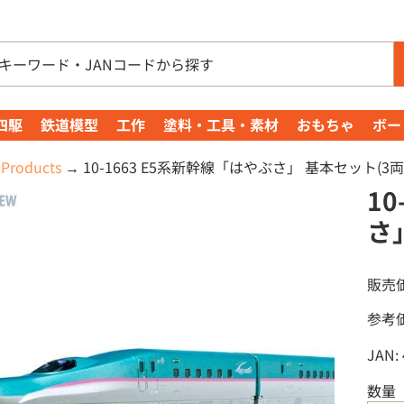
四駆
鉄道模型
工作
塗料・工具・素材
おもちゃ
ボー
Products
→
10-1663 E5系新幹線「はやぶさ」 基本セット(3両
1
さ
販売
参考
JAN:
数量