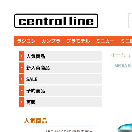
コ
サ
ン
イ
テ
ド
ン
メ
ラジコン
ガンプラ
プラモデル
ミニカー
ミニ
ツ
ニ
に
ュ
ホーム
→
人気商品
直
ー
接
に
新入荷商品
商
移
直
品
SALE
動
接
の
予約商品
移
情
動
報
再販
に
直
人気商品
接
ULTIMAGEAR 遊戯王デュ