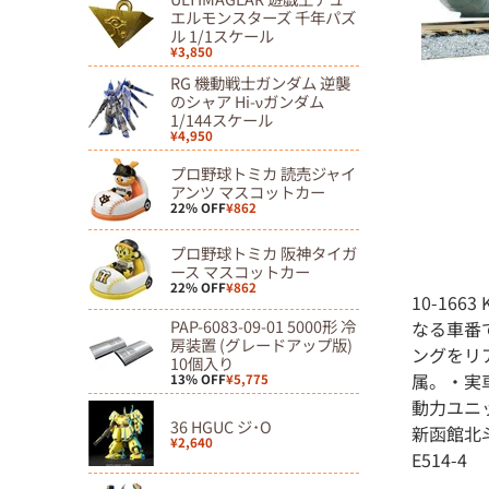
移
エルモンスターズ 千年パズ
ル 1/1スケール
動
¥3,850
RG 機動戦士ガンダム 逆襲
のシャア Hi-νガンダム
1/144スケール
¥4,950
プロ野球トミカ 読売ジャイ
アンツ マスコットカー
22% OFF
¥862
プロ野球トミカ 阪神タイガ
ース マスコットカー
22% OFF
¥862
10-16
PAP-6083-09-01 5000形 冷
なる車番
房装置 (グレードアップ版)
ングをリ
10個入り
属。・実
13% OFF
¥5,775
動力ユニ
36 HGUC ジ･O
新函館北斗
¥2,640
E514-4