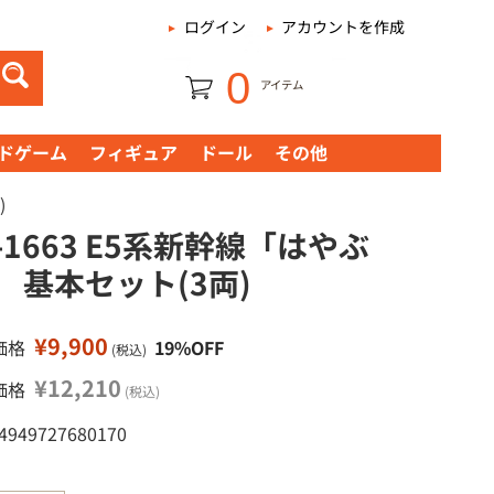
|
ログイン
アカウントを作成
0
アイテム
ドゲーム
フィギュア
ドール
その他
)
0-1663 E5系新幹線「はやぶ
」 基本セット(3両)
¥9,900
価格
19%OFF
(税込)
¥12,210
価格
(税込)
 4949727680170