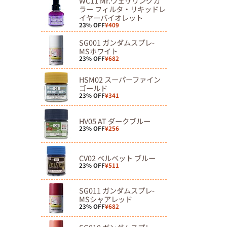
WC11 Mr.ウェザリングカ
ラー フィルタ・リキッドレ
イヤーバイオレット
23% OFF
¥409
SG001 ガンダムスプレ-
MSホワイト
23% OFF
¥682
HSM02 スーパーファイン
ゴールド
23% OFF
¥341
HV05 AT ダークブルー
23% OFF
¥256
CV02 ベルベット ブルー
23% OFF
¥511
SG011 ガンダムスプレ-
MSシャアレッド
23% OFF
¥682