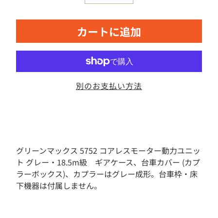
素
材
カートに追加
お
も
ち
ゃ
ボ
別のお支払い方法
ー
ド
ゲ
ー
ム
フ
ィ
グリーンマックス 5752 コアレスモーター動力ユニッ
ギ
ト グレー・18.5m級 ギアケース、台車カバー (カプ
ュ
ラーボックス)、カプラーはグレー成形。台車枠・床
ア
下機器は付属しません。
ド
ー
ル