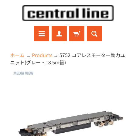
コ
サ
ン
イ
テ
ド
ン
メ
ツ
ニ
に
ュ
ラ
ホーム
→
Products
→
5752 コアレスモーター動力ユ
ジ
直
ー
ニット(グレー・18.5m級)
コ
接
に
ン
商
移
直
ガ
品
ン
動
接
プ
の
移
ラ
情
動
プ
報
ラ
モ
に
デ
直
ル