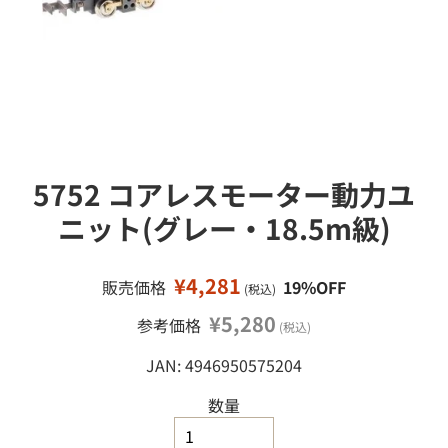
接
ミ
移
ニ
カ
動
ー
ミ
ニ
四
駆
5752 コアレスモーター動力ユ
鉄
道
ニット(グレー・18.5m級)
模
型
¥4,281
販売価格
19%OFF
(税込)
工
作
¥5,280
参考価格
(税込)
塗
JAN: 4946950575204
料
・
工
数量
具
・