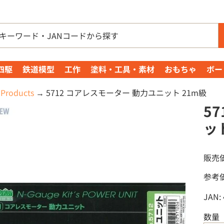
四駆
鉄道模型
工作
塗料・工具・素材
おもちゃ
ボー
Products
→
5712 コアレスモーター 動力ユニット 21m級
5
ッ
販売
参考
JAN:
数量