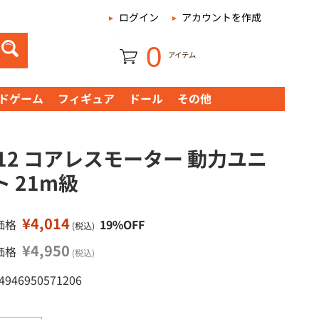
|
ログイン
アカウントを作成
0
アイテム
ドゲーム
フィギュア
ドール
その他
712 コアレスモーター 動力ユニ
ト 21m級
¥4,014
価格
19%OFF
(税込)
¥4,950
価格
(税込)
 4946950571206