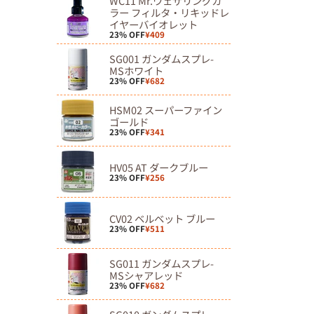
WC11 Mr.ウェザリングカ
ラー フィルタ・リキッドレ
イヤーバイオレット
23% OFF
¥409
SG001 ガンダムスプレ-
MSホワイト
23% OFF
¥682
HSM02 スーパーファイン
ゴールド
23% OFF
¥341
HV05 AT ダークブルー
23% OFF
¥256
CV02 ベルベット ブルー
23% OFF
¥511
SG011 ガンダムスプレ-
MSシャアレッド
23% OFF
¥682