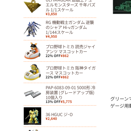
移
エルモンスターズ 千年パズ
ル 1/1スケール
動
¥3,850
RG 機動戦士ガンダム 逆襲
のシャア Hi-νガンダム
1/144スケール
¥4,950
プロ野球トミカ 読売ジャイ
アンツ マスコットカー
22% OFF
¥862
プロ野球トミカ 阪神タイガ
ース マスコットカー
22% OFF
¥862
PAP-6083-09-01 5000形 冷
房装置 (グレードアップ版)
10個入り
グリーンマ
13% OFF
¥5,775
ゲージ用
36 HGUC ジ･O
¥2,640