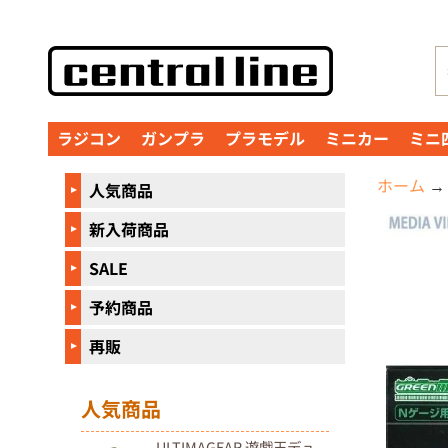
コ
サ
ン
イ
テ
ド
ン
メ
ラジコン
ガンプラ
プラモデル
ミニカー
ミニ
ツ
ニ
に
ュ
ホーム
→
人気商品
直
ー
接
に
新入荷商品
商
移
直
品
SALE
動
接
の
予約商品
移
情
動
報
再販
に
直
人気商品
接
ULTIMAGEAR 遊戯王デュ