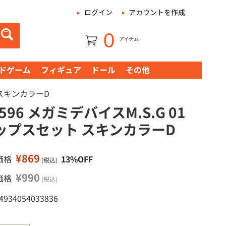
|
ログイン
アカウントを作成
0
アイテム
ドゲーム
フィギュア
ドール
その他
 スキンカラーD
596 メガミデバイスM.S.G 01
ップスセット スキンカラーD
¥869
価格
13%OFF
(税込)
¥990
価格
(税込)
 4934054033836