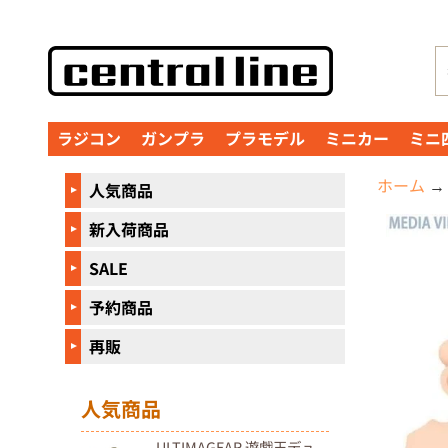
コ
サ
ン
イ
テ
ド
ン
メ
ラジコン
ガンプラ
プラモデル
ミニカー
ミニ
ツ
ニ
に
ュ
ホーム
→
人気商品
直
ー
接
に
新入荷商品
商
移
直
品
SALE
動
接
の
予約商品
移
情
動
報
再販
に
直
人気商品
接
ULTIMAGEAR 遊戯王デュ