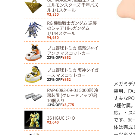
移
エルモンスターズ 千年パズ
ル 1/1スケール
動
¥3,850
RG 機動戦士ガンダム 逆襲
のシャア Hi-νガンダム
1/144スケール
¥4,950
プロ野球トミカ 読売ジャイ
アンツ マスコットカー
22% OFF
¥862
プロ野球トミカ 阪神タイガ
ース マスコットカー
22% OFF
¥862
メガミデバ
PAP-6083-09-01 5000形 冷
装用、F
房装置 (グレードアップ版)
丈夫なP
10個入り
2種付属。
13% OFF
¥5,775
応。・スキ
36 HGUC ジ･O
です。※
¥2,640
体は完成し
ーツ※メ