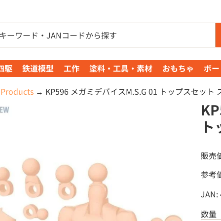
四駆
鉄道模型
工作
塗料・工具・素材
おもちゃ
ボー
Products
→
KP596 メガミデバイスM.S.G 01 トップスセット
KP
ト
販売
参考
JAN:
数量