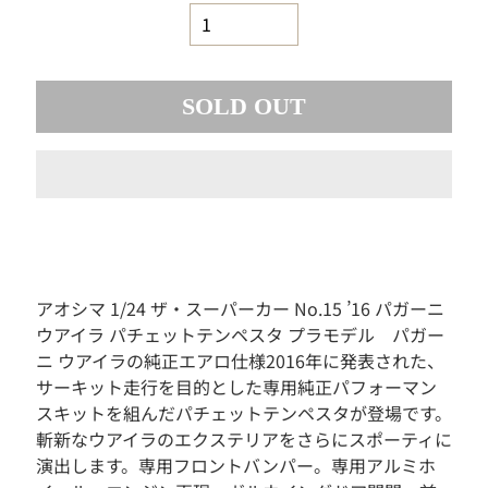
素
材
お
も
SOLD OUT
ち
ゃ
ボ
ー
ド
ゲ
ー
ム
アオシマ 1/24 ザ・スーパーカー No.15 ’16 パガーニ
フ
ウアイラ パチェットテンペスタ プラモデル パガー
ィ
ギ
ニ ウアイラの純正エアロ仕様2016年に発表された、
ュ
サーキット走行を目的とした専用純正パフォーマン
ア
スキットを組んだパチェットテンペスタが登場です。
ド
斬新なウアイラのエクステリアをさらにスポーティに
ー
演出します。専用フロントバンパー。専用アルミホ
ル