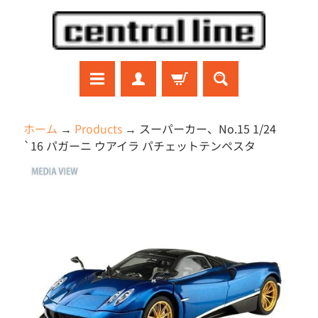
コ
サ
ン
イ
テ
ド
ン
メ
ツ
ニ
に
ュ
ラ
ホーム
→
Products
→
スーパーカー、No.15 1/24
ジ
直
ー
`16 パガーニ ウアイラ パチェットテンペスタ
コ
接
に
ン
商
移
直
ガ
品
ン
動
接
プ
の
移
ラ
情
動
プ
報
ラ
モ
に
デ
直
ル