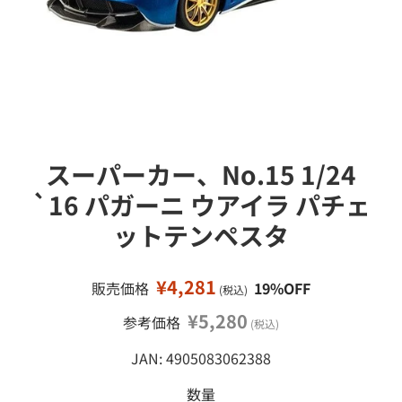
接
ミ
移
ニ
カ
動
ー
ミ
ニ
四
駆
スーパーカー、No.15 1/24
鉄
`16 パガーニ ウアイラ パチェ
道
模
ットテンペスタ
型
工
作
¥4,281
販売価格
19%OFF
(税込)
塗
¥5,280
参考価格
(税込)
料
・
JAN: 4905083062388
工
具
数量
・