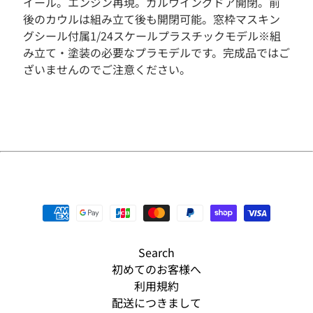
イール。エンジン再現。ガルウイングドア開閉。前
そ
後のカウルは組み立て後も開閉可能。窓枠マスキン
の
グシール付属1/24スケールプラスチックモデル※組
他
み立て・塗装の必要なプラモデルです。完成品ではご
人
ざいませんのでご注意ください。
気
商
品
新
入
荷
商
品
S
A
L
E
Search
初めてのお客様へ
予
利用規約
約
商
配送につきまして