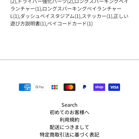
(2),ドライバー強化パーツ(2),ロングスパーキングベイ
そ
ランチャー(1),ロングスパーキングベイランチャー
の
L(1),ダッシュベイスタジアム(1),ステッカー(1),正しい
他
遊び方説明書(1),ベイコードカード(1)
人
気
商
品
新
入
荷
商
品
S
A
Search
L
E
初めてのお客様へ
利用規約
予
配送につきまして
約
商
特定商取引法に基づく表記