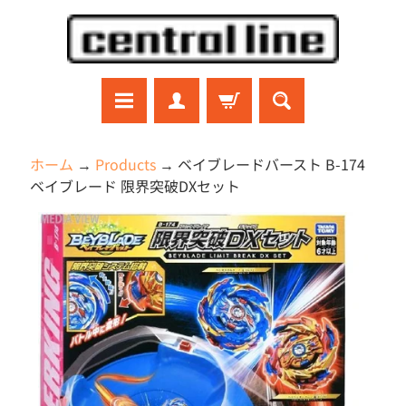
コ
サ
ン
イ
テ
ド
ン
メ
ツ
ニ
に
ュ
ラ
ホーム
→
Products
→
ベイブレードバースト B-174
ジ
直
ー
ベイブレード 限界突破DXセット
コ
接
に
ン
商
移
直
ガ
品
ン
動
接
プ
の
移
ラ
情
動
プ
報
ラ
モ
に
デ
直
ル