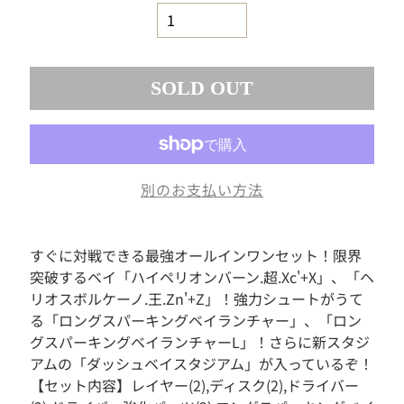
素
材
お
も
SOLD OUT
ち
ゃ
ボ
ー
ド
別のお支払い方法
ゲ
ー
ム
すぐに対戦できる最強オールインワンセット！限界
フ
突破するベイ「ハイペリオンバーン.超.Xc'+X」、「ヘ
ィ
ギ
リオスボルケーノ.王.Zn'+Z」！強力シュートがうて
ュ
る「ロングスパーキングベイランチャー」、「ロン
ア
グスパーキングベイランチャーL」！さらに新スタジ
ド
アムの「ダッシュベイスタジアム」が入っているぞ！
ー
【セット内容】レイヤー(2),ディスク(2),ドライバー
ル