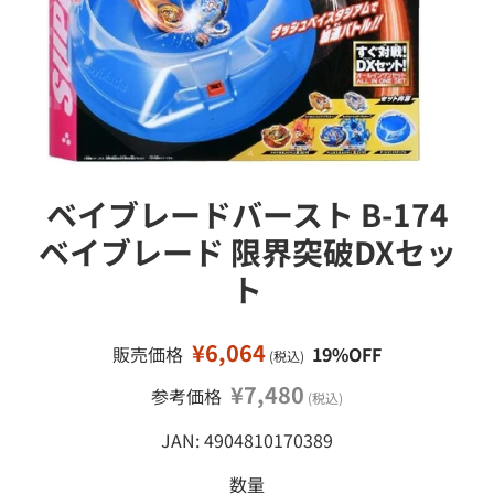
接
ミ
移
ニ
カ
動
ー
ミ
ニ
四
駆
ベイブレードバースト B-174
鉄
ベイブレード 限界突破DXセッ
道
模
ト
型
工
作
¥6,064
販売価格
19%OFF
(税込)
塗
¥7,480
参考価格
(税込)
料
・
JAN: 4904810170389
工
具
数量
・