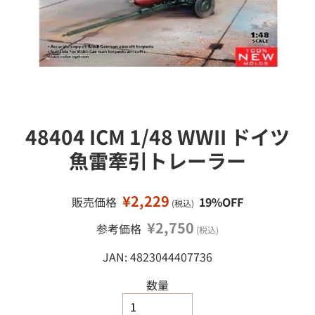
接
ミ
移
ニ
カ
動
ー
ミ
ニ
四
駆
48404 ICM 1/48 WWII ドイツ
鉄
道
魚雷牽引トレーラー
模
型
¥2,229
販売価格
19%OFF
(税込)
工
作
¥2,750
参考価格
(税込)
塗
JAN: 4823044407736
料
・
工
数量
具
・