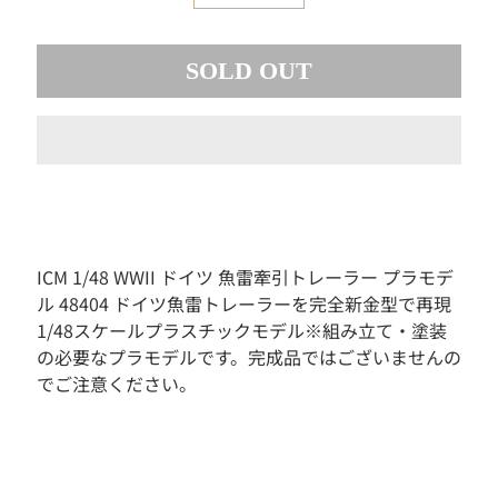
素
材
SOLD OUT
お
も
ち
ゃ
ボ
ー
ド
ゲ
ー
ICM 1/48 WWII ドイツ 魚雷牽引トレーラー プラモデ
ム
ル 48404 ドイツ魚雷トレーラーを完全新金型で再現
フ
1/48スケールプラスチックモデル※組み立て・塗装
ィ
の必要なプラモデルです。完成品ではございませんの
ギ
でご注意ください。
ュ
ア
ド
ー
ル