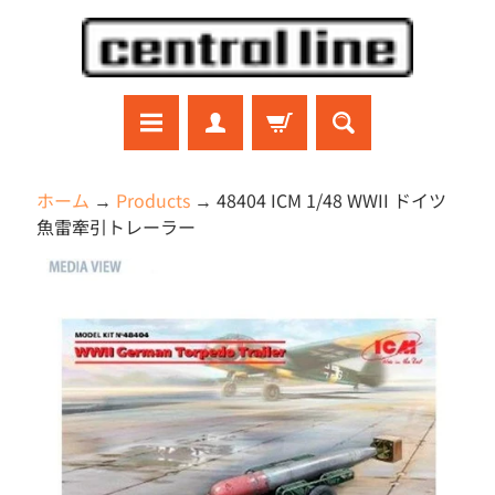
コ
サ
ン
イ
テ
ド
ン
メ
ツ
ニ
に
ュ
ラ
ホーム
→
Products
→
48404 ICM 1/48 WWII ドイツ
ジ
直
ー
魚雷牽引トレーラー
コ
接
に
ン
商
移
直
ガ
品
ン
動
接
プ
の
移
ラ
情
動
プ
報
ラ
モ
に
デ
直
ル