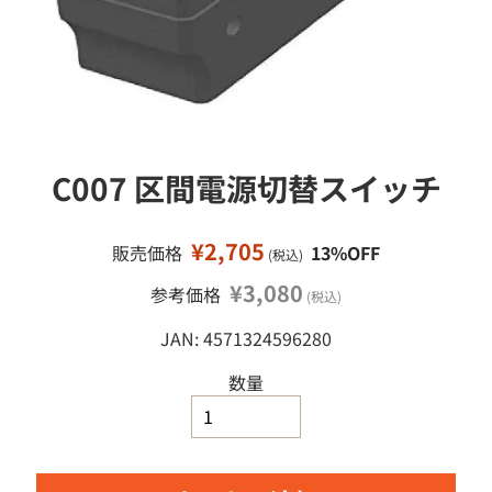
移
ミ
ニ
動
カ
ー
ミ
ニ
四
C007 区間電源切替スイッチ
駆
鉄
道
¥2,705
販売価格
13%OFF
(税込)
模
型
¥3,080
参考価格
(税込)
工
JAN: 4571324596280
作
塗
数量
料
・
工
具
・