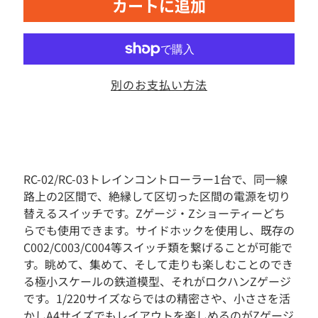
カートに追加
素
材
お
も
ち
別のお支払い方法
ゃ
ボ
ー
ド
ゲ
ー
RC-02/RC-03トレインコントローラー1台で、同一線
ム
路上の2区間で、絶縁して区切った区間の電源を切り
フ
替えるスイッチです。Zゲージ・Zショーティーどち
ィ
らでも使用できます。サイドホックを使用し、既存の
ギ
ュ
C002/C003/C004等スイッチ類を繋げることが可能で
ア
す。眺めて、集めて、そして走りも楽しむことのでき
る極小スケールの鉄道模型、それがロクハンZゲージ
ド
ー
です。1/220サイズならではの精密さや、小ささを活
ル
かしA4サイズでもレイアウトを楽しめるのがZゲージ