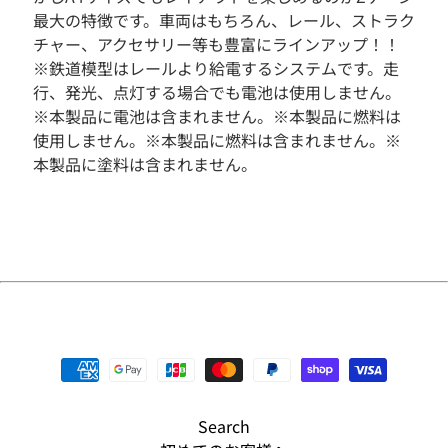
最大の特徴です。車両はもちろん、レール、ストラク
そ
チャー、アクセサリー等も豊富にラインアップ！！
の
他
※鉄道模型はレールより給電するシステムです。走
行、発光、点灯する場合でも電池は使用しません。
人
※本製品に電池は含まれません。※本製品に燃料は
気
商
使用しません。※本製品に燃料は含まれません。※
品
本製品に塗料は含まれません。
新
入
荷
商
品
S
A
L
E
予
約
Search
商