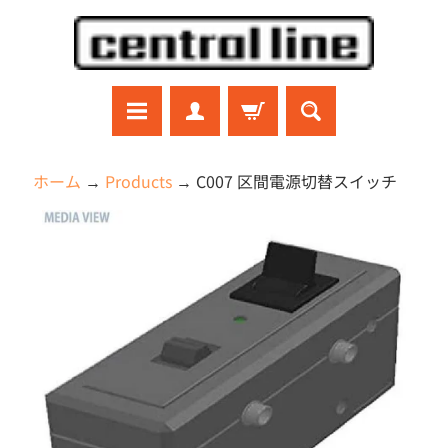
コ
サ
ン
イ
テ
ド
ン
メ
ツ
ニ
に
ュ
ラ
ホーム
→
Products
→
C007 区間電源切替スイッチ
ジ
直
ー
コ
商
接
に
ン
品
移
直
ガ
ン
の
動
接
プ
情
移
ラ
報
動
プ
に
ラ
モ
直
デ
接
ル