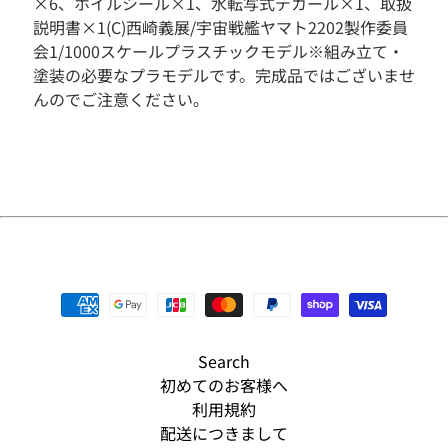
×6、ホイルシール×1、水転写式デカール×1、取扱
そ
説明書×1(C)西崎義展/宇宙戦艦ヤマト2202製作委員
の
会1/1000スケールプラスチックモデル※組み立て・
他
塗装の必要なプラモデルです。完成品ではございませ
人
んのでご注意ください。
気
商
品
新
入
荷
商
品
S
A
L
E
Search
初めてのお客様へ
予
利用規約
約
商
配送につきまして