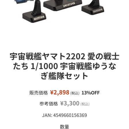
接
ミ
移
ニ
カ
動
ー
ミ
ニ
四
駆
宇宙戦艦ヤマト2202 愛の戦士
鉄
道
たち 1/1000 宇宙戦艦ゆうな
模
ぎ艦隊セット
型
工
作
¥2,898
販売価格
13%OFF
(税込)
塗
¥3,300
参考価格
(税込)
料
・
JAN: 4549660156369
工
具
数量
・