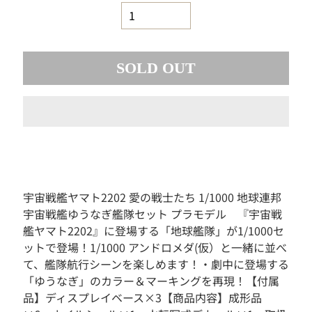
素
材
お
も
SOLD OUT
ち
ゃ
ボ
ー
ド
ゲ
ー
ム
宇宙戦艦ヤマト2202 愛の戦士たち 1/1000 地球連邦
フ
宇宙戦艦ゆうなぎ艦隊セット プラモデル 『宇宙戦
ィ
ギ
艦ヤマト2202』に登場する「地球艦隊」が1/1000セ
ュ
ットで登場！1/1000 アンドロメダ(仮）と一緒に並べ
ア
て、艦隊航行シーンを楽しめます！・劇中に登場する
ド
「ゆうなぎ」のカラー＆マーキングを再現！【付属
ー
品】ディスプレイベース×3【商品内容】成形品
ル