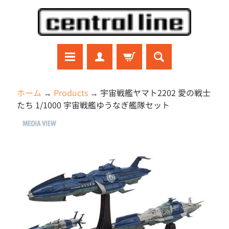
コ
サ
ン
イ
テ
ド
ン
メ
ツ
ニ
に
ュ
ラ
ホーム
→
Products
→
宇宙戦艦ヤマト2202 愛の戦士
ジ
直
ー
たち 1/1000 宇宙戦艦ゆうなぎ艦隊セット
コ
接
に
ン
商
移
直
ガ
品
ン
動
接
プ
の
移
ラ
情
動
プ
報
ラ
モ
に
デ
直
ル