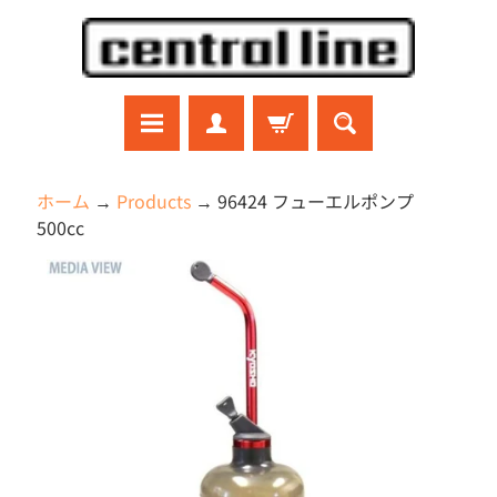
コ
サ
ン
イ
テ
ド
ン
メ
ツ
ニ
に
ュ
ラ
ホーム
→
Products
→
96424 フューエルポンプ
ジ
直
ー
500cc
コ
接
に
ン
商
移
直
ガ
品
ン
動
接
プ
の
移
ラ
情
動
プ
報
ラ
モ
に
デ
直
ル