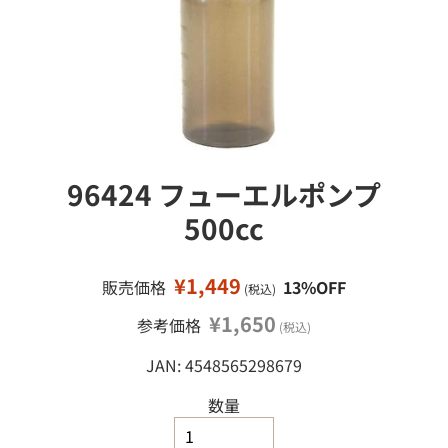
接
ミ
移
ニ
カ
動
ー
ミ
ニ
四
駆
96424 フューエルポンプ
鉄
道
500cc
模
型
¥1,449
販売価格
13%OFF
(税込)
工
作
¥1,650
参考価格
(税込)
塗
JAN: 4548565298679
料
・
工
数量
具
・