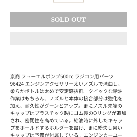
素
材
SOLD OUT
お
も
ち
ゃ
ボ
ー
ド
ゲ
ー
京商 フューエルポンプ500cc ラジコン用パーツ
ム
96424 エンジンアクセサリー太いノズルで湾曲し、
フ
柔らかボトルは太めで安定感抜群。クイックな給油
ィ
作業はもちろん、ノズルと本体の接合部分は強化を
ギ
加え、耐久性がグーンとアップ。更にノズル先端の
ュ
ア
キャップはプラスチック製にゴム製のOリングが追加
され、密閉性を高めている。給油時に外したキャッ
ド
プをホールドするホルダーを設け、更に紛失し易い
ー
ル
キャップは予備が付属している。エンジンカーユー