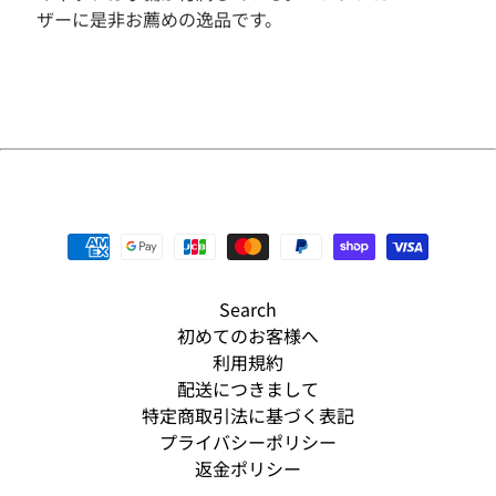
ザーに是非お薦めの逸品です。
そ
の
他
人
気
商
品
新
入
荷
商
品
Search
S
初めてのお客様へ
A
利用規約
L
配送につきまして
E
特定商取引法に基づく表記
予
プライバシーポリシー
約
返金ポリシー
商