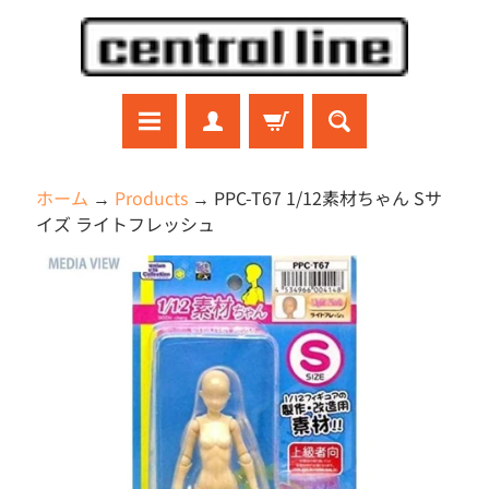
コ
サ
ン
イ
テ
ド
ン
メ
ツ
ニ
に
ュ
ラ
ホーム
→
Products
→
PPC-T67 1/12素材ちゃん Sサ
ジ
直
ー
イズ ライトフレッシュ
コ
接
に
ン
商
移
直
ガ
品
ン
動
接
プ
の
移
ラ
情
動
プ
報
ラ
モ
に
デ
直
ル