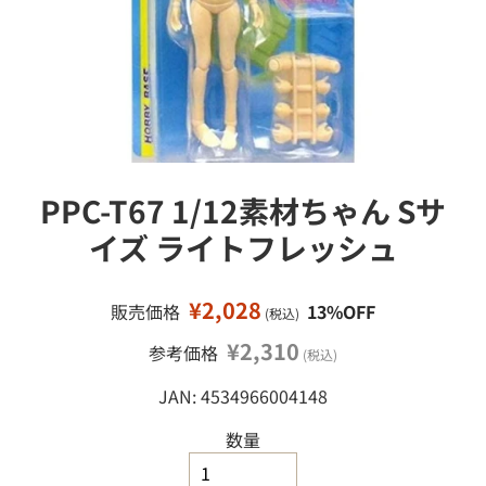
接
ミ
移
ニ
カ
動
ー
ミ
ニ
四
駆
PPC-T67 1/12素材ちゃん Sサ
鉄
道
イズ ライトフレッシュ
模
型
¥2,028
販売価格
13%OFF
(税込)
工
作
¥2,310
参考価格
(税込)
塗
JAN: 4534966004148
料
・
工
数量
具
・