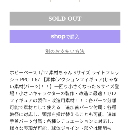
素
材
SOLD OUT
お
も
ち
ゃ
ボ
別のお支払い方法
ー
ド
ゲ
ー
ホビーベース 1/12 素材ちゃん Sサイズ ライトフレッ
ム
シュ PPC-Ｔ67 【素体(アクションフィギュア)じゃな
フ
い素材(パーツ)！！】一回り小さくなったＳサイズ登
ィ
場！小さいキャラクターの製作・改造に最適！1/12
ギ
フィギュアの製作・改造用素材！！：各パーツ分離
ュ
ア
可能で素材として使える！追加首パーツ付属：各種
軸径に対応し、頭部を挿げ替えることも可能。追加
ド
手首パーツ付属：各種シチュエーションに対応し、
ー
ル
様々な表現が可能。球体ジョイント部分は関節技