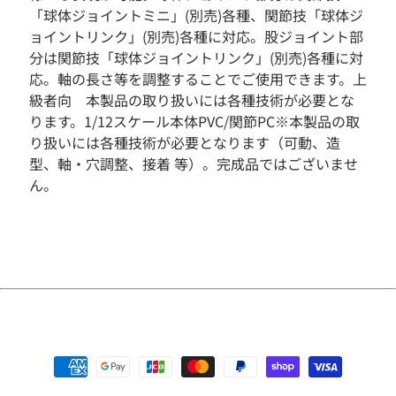
「球体ジョイントミニ」(別売)各種、関節技「球体ジ
そ
ョイントリンク」(別売)各種に対応。股ジョイント部
の
他
分は関節技「球体ジョイントリンク」(別売)各種に対
応。軸の長さ等を調整することでご使用できます。上
人
級者向 本製品の取り扱いには各種技術が必要とな
気
商
ります。1/12スケール本体PVC/関節PC※本製品の取
品
り扱いには各種技術が必要となります（可動、造
型、軸・穴調整、接着 等）。完成品ではございませ
新
入
ん。
荷
商
品
S
A
L
E
予
約
商